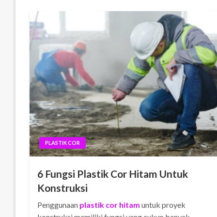
PLASTIK COR
6 Fungsi Plastik Cor Hitam Untuk
Konstruksi
Penggunaan
plastik cor hitam
untuk proyek
konstruksi memiliki fungsi yang cukup banyak.