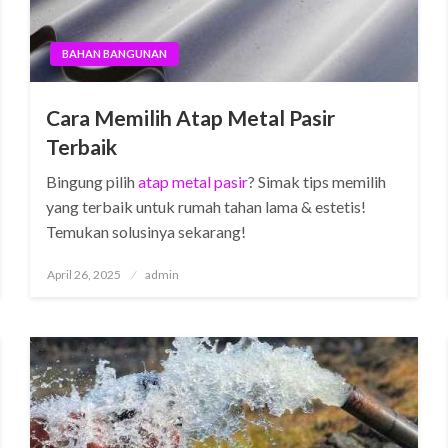
BAHAN BANGUNAN
Cara Memilih Atap Metal Pasir
Terbaik
Bingung pilih
atap metal pasir
? Simak tips memilih
yang terbaik untuk rumah tahan lama & estetis!
Temukan solusinya sekarang!
Posted
April 26, 2025
admin
on