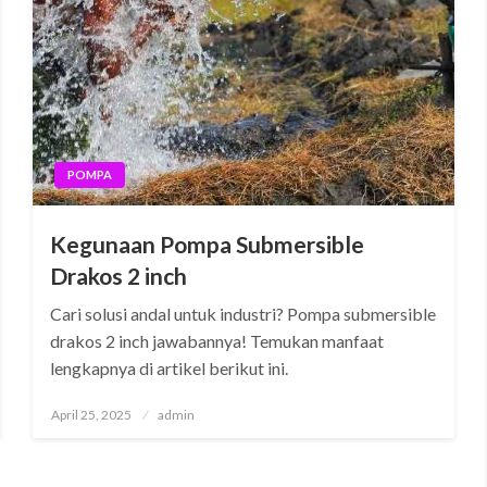
POMPA
Kegunaan Pompa Submersible
Drakos 2 inch
Cari solusi andal untuk industri? Pompa submersible
drakos 2 inch jawabannya! Temukan manfaat
lengkapnya di artikel berikut ini.
Posted
April 25, 2025
admin
on