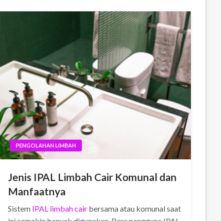
PENGOLAHAN LIMBAH
Jenis IPAL Limbah Cair Komunal dan
Manfaatnya
Sistem
IPAL limbah cair
bersama atau komunal saat
ini semakin banyak digunakan. Para pengguna IPAL