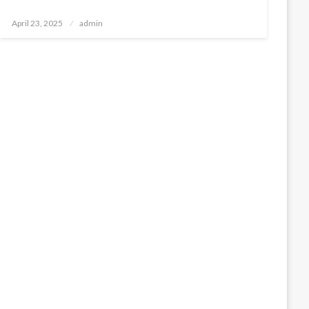
Posted
April 23, 2025
admin
on