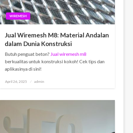
WIREMESH
Jual Wiremesh M8: Material Andalan
dalam Dunia Konstruksi
Butuh penguat beton?
Jual wiremesh m8
berkualitas untuk konstruksi kokoh! Cek tips dan
aplikasinya di sini!
Posted
April 26, 2025
admin
on