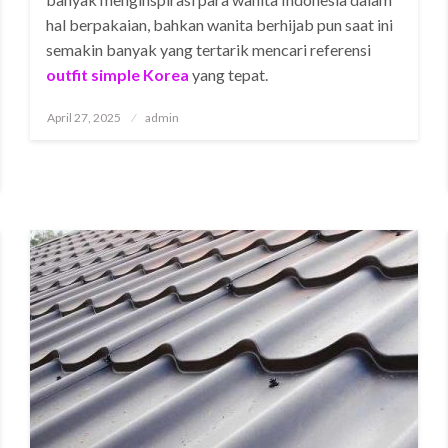
hal berpakaian, bahkan wanita berhijab pun saat ini
semakin banyak yang tertarik mencari referensi
outfit simple Korea
yang tepat.
Posted
April 27, 2025
admin
on