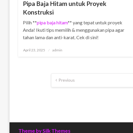
Pipa Baja Hitam untuk Proyek
Konstruksi
Pilih **
pipa baja hitam
** yang tepat untuk proyek
Anda! Ikuti tips memilih & menggunakan pipa agar
tahan lama dan anti-karat. Cek di sini!
Posted
April 23, 2025
admin
on
Posts
Previous
pagination
Theme by Silk Themes