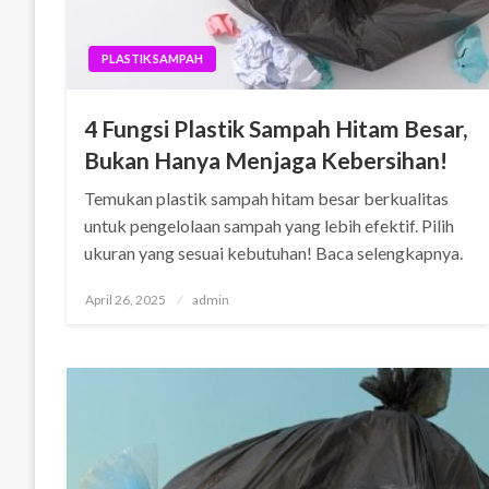
PLASTIK SAMPAH
4 Fungsi Plastik Sampah Hitam Besar,
Bukan Hanya Menjaga Kebersihan!
Temukan plastik sampah hitam besar berkualitas
untuk pengelolaan sampah yang lebih efektif. Pilih
ukuran yang sesuai kebutuhan! Baca selengkapnya.
Posted
April 26, 2025
admin
on