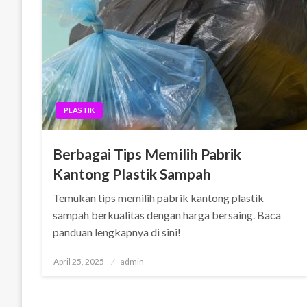
PLASTIK
Berbagai Tips Memilih Pabrik
Kantong Plastik Sampah
Temukan tips memilih pabrik kantong plastik
sampah berkualitas dengan harga bersaing. Baca
panduan lengkapnya di sini!
Posted
April 25, 2025
admin
on