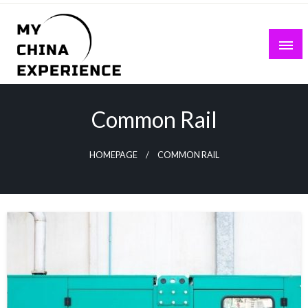
Skip
to
content
My China Experience
Common Rail
HOMEPAGE
COMMON RAIL