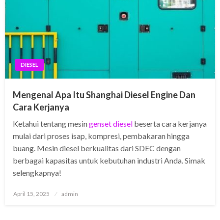
DIESEL
Mengenal Apa Itu Shanghai Diesel Engine Dan
Cara Kerjanya
Ketahui tentang mesin
genset diesel
beserta cara kerjanya
mulai dari proses isap, kompresi, pembakaran hingga
buang. Mesin diesel berkualitas dari SDEC dengan
berbagai kapasitas untuk kebutuhan industri Anda. Simak
selengkapnya!
Posted
April 15, 2025
admin
on