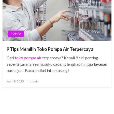
POMPA
9 Tips Memilih Toko Pompa Air Terpercaya
Cari
toko pompa air
terpercaya? Kenali 9 ciri penting
seperti garansi resmi, suku cadang lengkap hingga layanan
purna jual. Baca artikel ini sekarang!
Posted
April 9, 2025
admin
on