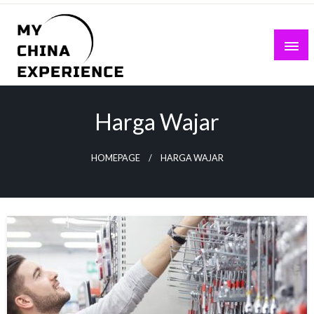
Skip
to
content
My China Experience
Harga Wajar
HOMEPAGE
HARGA WAJAR