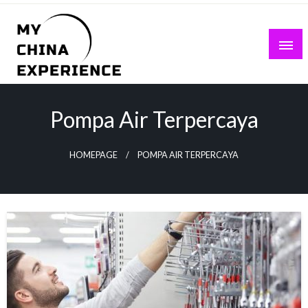
Skip
to
content
My China Experience
Pompa Air Terpercaya
HOMEPAGE
POMPA AIR TERPERCAYA