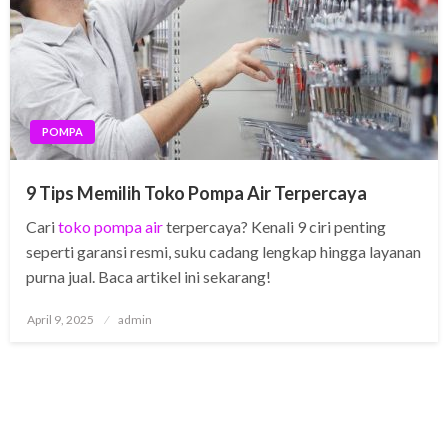
POMPA
9 Tips Memilih Toko Pompa Air Terpercaya
Cari
toko pompa air
terpercaya? Kenali 9 ciri penting
seperti garansi resmi, suku cadang lengkap hingga layanan
purna jual. Baca artikel ini sekarang!
Posted
April 9, 2025
admin
on