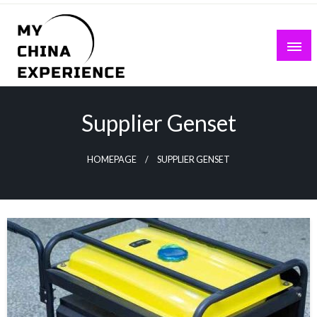
Skip
to
content
My China Experience
Supplier Genset
HOMEPAGE
SUPPLIER GENSET