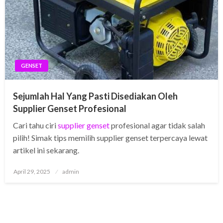
GENSET
Sejumlah Hal Yang Pasti Disediakan Oleh
Supplier Genset Profesional
Cari tahu ciri
supplier genset
profesional agar tidak salah
pilih! Simak tips memilih supplier genset terpercaya lewat
artikel ini sekarang.
Posted
April 29, 2025
admin
on