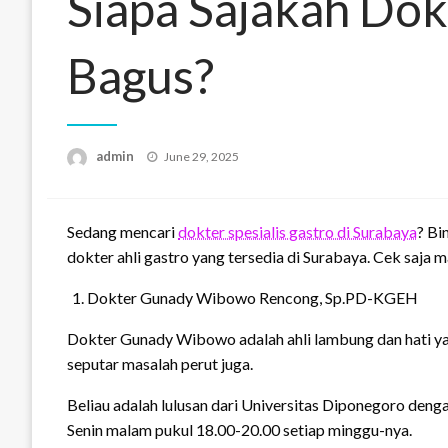
Siapa Sajakah Dok
Bagus?
Posted
admin
June 29, 2025
on
Sedang mencari
dokter spesialis gastro di Surabaya
? Bi
dokter ahli gastro yang tersedia di Surabaya. Cek saja
Dokter Gunady Wibowo Rencong, Sp.PD-KGEH
Dokter Gunady Wibowo adalah ahli lambung dan hati 
seputar masalah perut juga.
Beliau adalah lulusan dari Universitas Diponegoro den
Senin malam pukul 18.00-20.00 setiap minggu-nya.