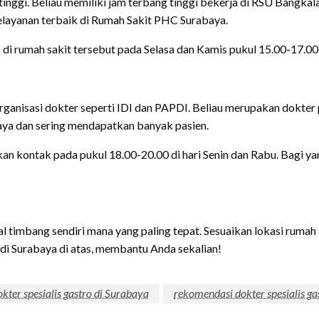
inggi. Beliau memiliki jam terbang tinggi bekerja di RSU Bangk
layanan terbaik di Rumah Sakit PHC Surabaya.
ak di rumah sakit tersebut pada Selasa dan Kamis pukul 15.00-17.00
rganisasi dokter seperti IDI dan PAPDI. Beliau merupakan dokter 
aya dan sering mendapatkan banyak pasien.
kan kontak pada pukul 18.00-20.00 di hari Senin dan Rabu. Bagi ya
ggal timbang sendiri mana yang paling tepat. Sesuaikan lokasi ruma
 di Surabaya di atas, membantu Anda sekalian!
okter spesialis gastro di Surabaya
rekomendasi dokter spesialis ga