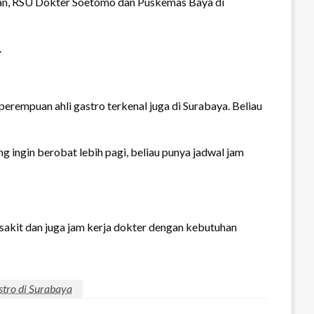
alan, RSU Dokter Soetomo dan Puskemas Baya di
.
perempuan ahli gastro terkenal juga di Surabaya. Beliau
ng ingin berobat lebih pagi, beliau punya jadwal jam
h sakit dan juga jam kerja dokter dengan kebutuhan
stro di Surabaya